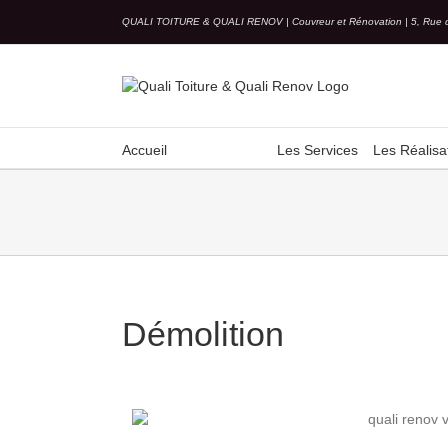
Skip
QUALI TOITURE & QUALI RENOV | Couvreur et Rénovation | 5, Rue 
to
content
Accueil
Les Services
Les Réalisa
Démolition