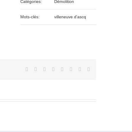
Catégories:
Démolition
Mots-clés:
villeneuve d'ascq
Facebook
Twitter
LinkedIn
Reddit
Tumblr
Pinterest
Vk
Email