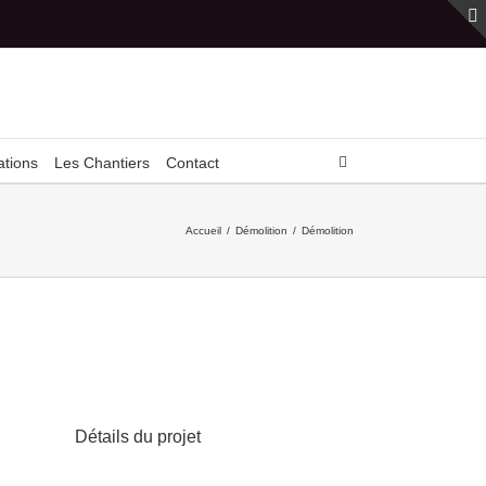
ations
Les Chantiers
Contact
Accueil
/
Démolition
/
Démolition
Détails du projet