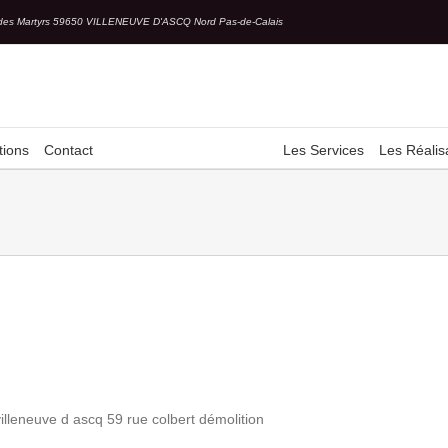
des Martyrs 59650 VILLENEUVE D'ASCQ Nord Pas-de-Calais
tions
Contact
Les Services
Les Réalis