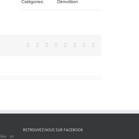
Catégories:
Démolition
Facebook
Twitter
LinkedIn
Reddit
Tumblr
Pinterest
Vk
Email
RETROUVEZ NOUS SUR FACEBOOK
fiée et