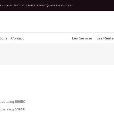
des Martyrs 59650 VILLENEUVE D'ASCQ Nord Pas-de-Calais
tions
Contact
Les Services
Les Réalis