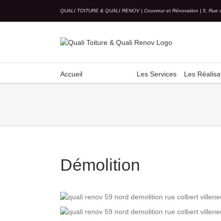
Skip
QUALI TOITURE & QUALI RENOV | Couvreur et Rénovation | 5, Rue 
to
content
Accueil
Les Services
Les Réalisa
Démolition