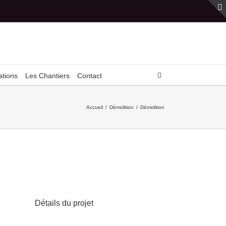
ations
Les Chantiers
Contact
Accueil
/
Démolition
/
Démolition
Détails du projet