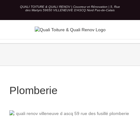
Skip
QUALI TOITURE & QUALI RENOV | Couvreur et Rénovation | 5, Rue
to
des Martyrs 59650 VILLENEUVE D'ASCQ Nord Pas-de-Calais
content
Plomberie