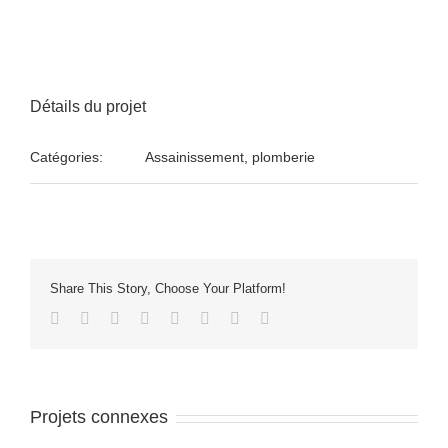
Détails du projet
Catégories:
Assainissement, plomberie
Share This Story, Choose Your Platform!
Facebook
Twitter
LinkedIn
Reddit
Tumblr
Pinterest
Vk
Email
Projets connexes