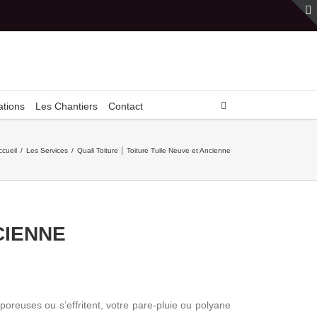
ations
Les Chantiers
Contact
ccueil
/
Les Services
/
Quali Toiture │ Toiture Tuile Neuve et Ancienne
CIENNE
poreuses ou s’effritent, votre pare-pluie ou polyane