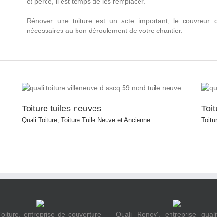
et percé, il est temps de les remplacer.
Rénover une toiture est un acte important, le couvreur 
nécessaires au bon déroulement de votre chantier.
Toiture Tuile Neuve et Ancienne
Toiture tuiles neuves
Toit
Quali Toiture
,
Toiture Tuile Neuve et Ancienne
Toitu
Toiture, entreprise de couverture
Quali Renov', entreprise quali