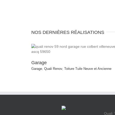
NOS DERNIÈRES RÉALISATIONS
Quali Toiture
Toiture Tuile Neuve et Ancienne
euve et Ancienne
Garage
Garage
,
Quali Renov
,
Toiture Tuile Neuve et Ancienne
Quali 