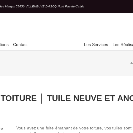
des Martyrs 59650 VILLENEUVE D'ASCQ Nord Pas-de-Calais
tions
Contact
Les Services
Les Réalis
A
 TOITURE │ TUILE NEUVE ET AN
Vous avez une fuite émanant de votre toiture, vos tuiles sont 