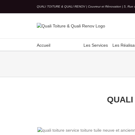
Skip
QUALI TOITURE & QUALI RENOV | Couvreur et Rénovation | 5, Rue 
to
content
Accueil
Les Services
Les Réalisa
QUALI