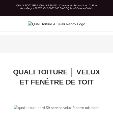
Skip
QUALI TOITURE & QUALI RENOV | Couvreur et Rénovation | 5, Rue
to
des Martyrs 59650 VILLENEUVE D'ASCQ Nord Pas-de-Calais
content
QUALI TOITURE │ VELUX
ET FENÊTRE DE TOIT