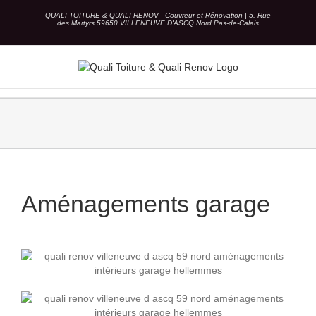
Skip
QUALI TOITURE & QUALI RENOV | Couvreur et Rénovation | 5, Rue
to
des Martyrs 59650 VILLENEUVE D'ASCQ Nord Pas-de-Calais
content
Aménagements garage