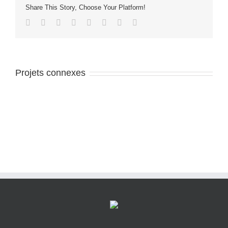
Share This Story, Choose Your Platform!
Facebook
Twitter
LinkedIn
Reddit
Tumblr
Pinterest
Vk
Email
Projets connexes