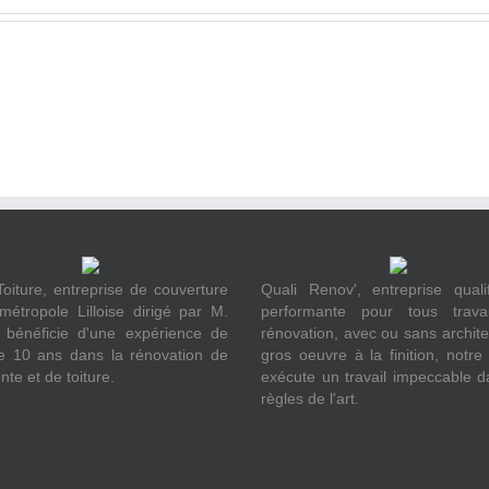
Toiture, entreprise de couverture
Quali Renov', entreprise quali
métropole Lilloise dirigé par M.
performante pour tous trav
 bénéficie d'une expérience de
rénovation, avec ou sans archite
e 10 ans dans la rénovation de
gros oeuvre à la finition, notre
te et de toiture.
exécute un travail impeccable d
règles de l'art.