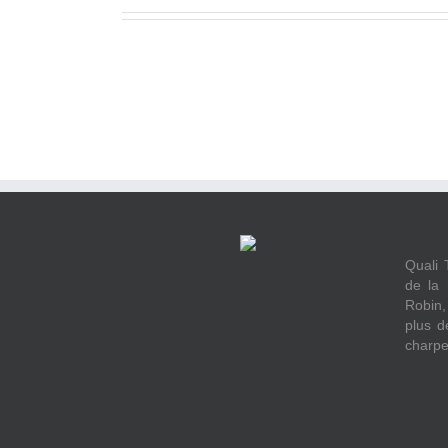
Quali 
de la 
Robin,
plus d
charpen