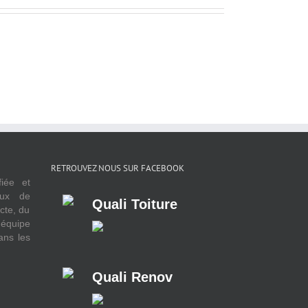
RETROUVEZ NOUS SUR FACEBOOK
fiée et
aux de
Quali Toiture
cte, du
 équipe
ans les
Quali Renov