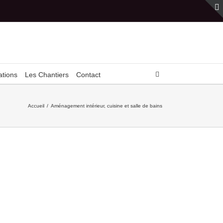
ations
Les Chantiers
Contact
Accueil
/
Aménagement intérieur, cuisine et salle de bains
 Rue Colbert – Appartement A – Cuisine
 de bains