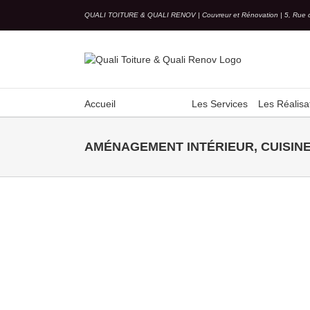
Skip
QUALI TOITURE & QUALI RENOV | Couvreur et Rénovation | 5, Rue 
to
content
Accueil
Les Services
Les Réalisa
AMÉNAGEMENT INTÉRIEUR, CUISINE