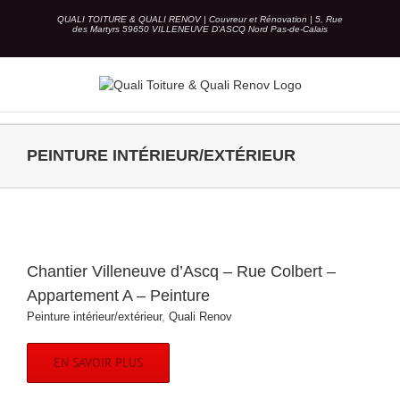
Skip
QUALI TOITURE & QUALI RENOV | Couvreur et Rénovation | 5, Rue
to
des Martyrs 59650 VILLENEUVE D'ASCQ Nord Pas-de-Calais
content
PEINTURE INTÉRIEUR/EXTÉRIEUR
Chantier Villeneuve d’Ascq – Rue Colbert –
Appartement A – Peinture
Peinture intérieur/extérieur
,
Quali Renov
EN SAVOIR PLUS