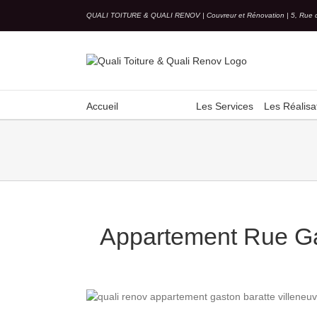
Skip
QUALI TOITURE & QUALI RENOV | Couvreur et Rénovation | 5, Rue 
to
content
Accueil
Les Services
Les Réalisa
Appartement Rue Ga