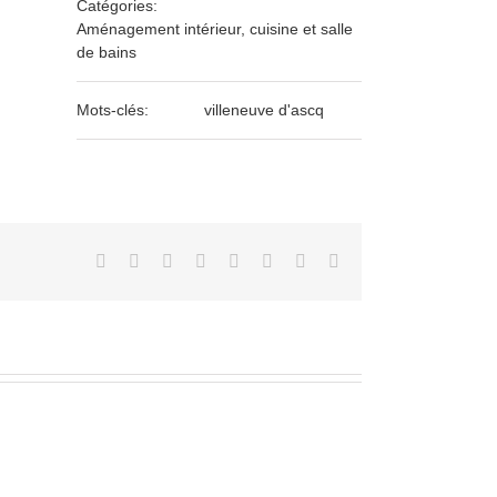
Catégories:
Aménagement intérieur, cuisine et salle
de bains
Mots-clés:
villeneuve d'ascq
Facebook
Twitter
LinkedIn
Reddit
Tumblr
Pinterest
Vk
Email