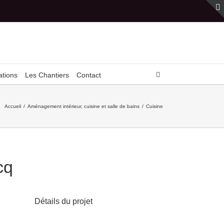
ations
Les Chantiers
Contact
Accueil
/
Aménagement intérieur, cuisine et salle de bains
/
Cuisine
cq
Détails du projet