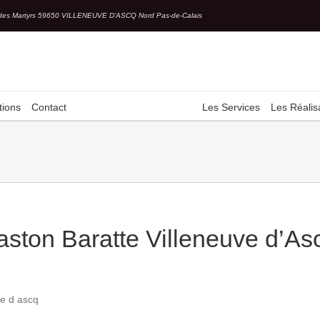
des Martyrs 59650 VILLENEUVE D'ASCQ Nord Pas-de-Calais
tions
Contact
Les Services
Les Réalis
ston Baratte Villeneuve d’As